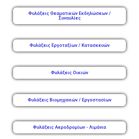
Φυλάξεις Θεαματικών Εκδηλώσεων /
Συναυλίες
Φυλάξεις Εργοταξίων / Κατασκευών
Φυλάξεις Οικιών
Φυλάξεις Βιομηχανιών / Εργοστασίων
Φυλάξεις Αεροδρομίων - Λιμάνια